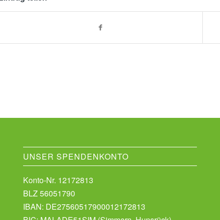
UNSER SPENDENKONTO
Konto-Nr. 12172813
BLZ 56051790
IBAN: DE27560517900012172813
BIC: MALADE51SIM (Simmern, Hunsrück)