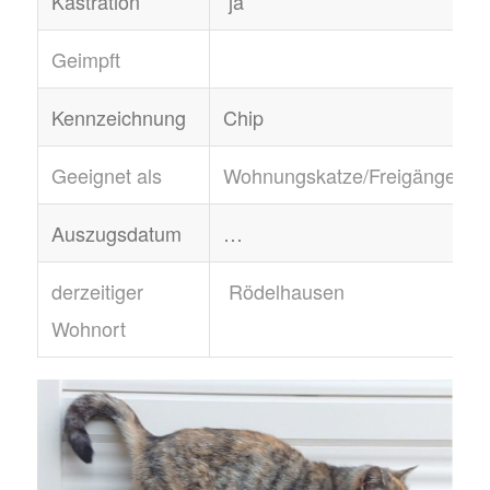
Kastration
ja
Geimpft
Kennzeichnung
Chip
Geeignet als
Wohnungskatze/Freigängerin
Auszugsdatum
…
derzeitiger
Rödelhausen
Wohnort