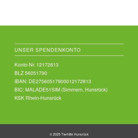
UNSER SPENDENKONTO
Konto-Nr. 12172813
BLZ 56051790
IBAN: DE27560517900012172813
BIC: MALADE51SIM (Simmern, Hunsrück)
KSK Rhein-Hunsrück
© 2025 Tierhilfe Hunsrück