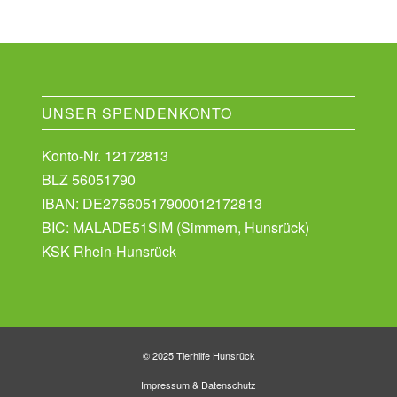
UNSER SPENDENKONTO
Konto-Nr. 12172813
BLZ 56051790
IBAN: DE27560517900012172813
BIC: MALADE51SIM (Simmern, Hunsrück)
KSK Rhein-Hunsrück
© 2025 Tierhilfe Hunsrück
Impressum
&
Datenschutz