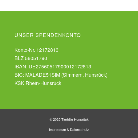
UNSER SPENDENKONTO
Konto-Nr. 12172813
BLZ 56051790
IBAN: DE27560517900012172813
BIC: MALADE51SIM (Simmern, Hunsrück)
KSK Rhein-Hunsrück
© 2025 Tierhilfe Hunsrück
Impressum
&
Datenschutz