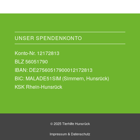
UNSER SPENDENKONTO
Konto-Nr. 12172813
BLZ 56051790
IBAN: DE27560517900012172813
BIC: MALADE51SIM (Simmern, Hunsrück)
KSK Rhein-Hunsrück
© 2025 Tierhilfe Hunsrück
Impressum
&
Datenschutz