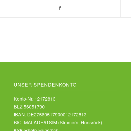
UNSER SPENDENKONTO
Konto-Nr. 12172813
BLZ 56051790
IBAN: DE27560517900012172813
BIC: MALADE51SIM (Simmern, Hunsrück)
KSK Rhein-Hunsrück