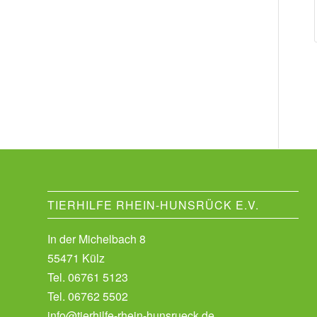
TIERHILFE RHEIN-HUNSRÜCK E.V.
In der Michelbach 8
55471 Külz
Tel.
06761 5123
Tel.
06762 5502
info@tierhilfe-rhein-hunsrueck.de