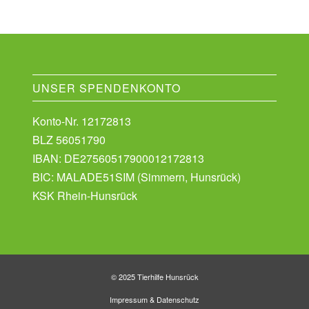
UNSER SPENDENKONTO
Konto-Nr. 12172813
BLZ 56051790
IBAN: DE27560517900012172813
BIC: MALADE51SIM (Simmern, Hunsrück)
KSK Rhein-Hunsrück
© 2025 Tierhilfe Hunsrück
Impressum
&
Datenschutz