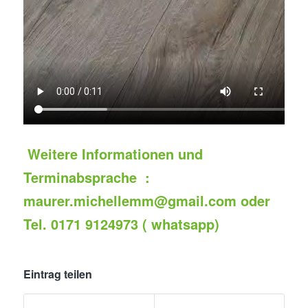
Weitere Informationen und
Terminabsprache :
maurer.michellemm@gmail.com oder
Tel. 0171 9124973 ( whatsapp)
Eintrag teilen