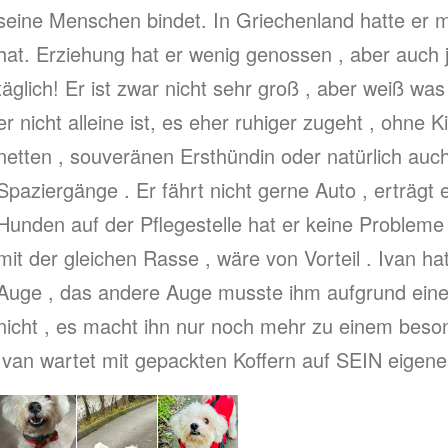
seine Menschen bindet. In Griechenland hatte er ma
hat. Erziehung hat er wenig genossen , aber auch je
täglich! Er ist zwar nicht sehr groß , aber weiß was
er nicht alleine ist, es eher ruhiger zugeht , ohne 
netten , souveränen Ersthündin oder natürlich auch 
Spaziergänge . Er fährt nicht gerne Auto , erträgt 
Hunden auf der Pflegestelle hat er keine Probleme 
mit der gleichen Rasse , wäre von Vorteil . Ivan ha
Auge , das andere Auge musste ihm aufgrund eines 
nicht , es macht ihn nur noch mehr zu einem beso
Ivan wartet mit gepackten Koffern auf SEIN eigenes