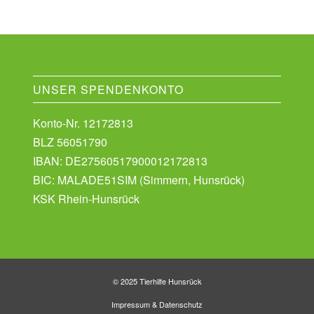
UNSER SPENDENKONTO
Konto-Nr. 12172813
BLZ 56051790
IBAN: DE27560517900012172813
BIC: MALADE51SIM (Simmern, Hunsrück)
KSK Rhein-Hunsrück
© 2025 Tierhilfe Hunsrück
Impressum
&
Datenschutz