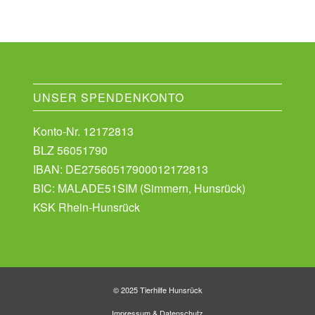
UNSER SPENDENKONTO
Konto-Nr. 12172813
BLZ 56051790
IBAN: DE27560517900012172813
BIC: MALADE51SIM (Simmern, Hunsrück)
KSK Rhein-Hunsrück
© 2025 Tierhilfe Hunsrück
Impressum
&
Datenschutz