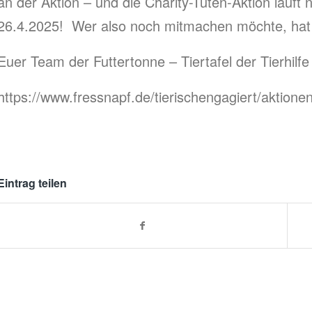
an der Aktion – und die Charity-Tüten-Aktion läuft 
26.4.2025! Wer also noch mitmachen möchte, hat n
Euer Team der Futtertonne – Tiertafel der Tierhilf
https://www.fressnapf.de/tierischengagiert/aktionen
Eintrag teilen