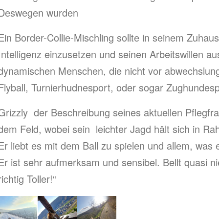
Deswegen wurden
Ein Border-Collie-Mischling sollte in seinem Zuhau
Intelligenz einzusetzen und seinen Arbeitswillen 
dynamischen Menschen, die nicht vor abwechslungsr
Flyball, Turnierhudnesport, oder sogar Zughundesp
Grizzly der Beschreibung seines aktuellen Pflegf
dem Feld, wobei sein leichter Jagd hält sich in R
Er liebt es mit dem Ball zu spielen und allem, was 
Er ist sehr aufmerksam und sensibel. Bellt quasi ni
richtig Toller!“