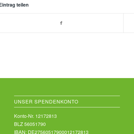
Eintrag teilen
UNSER SPENDENKONTO
Konto-Nr. 12172813
BLZ 56051790
IBAN: DE27560517900012172813