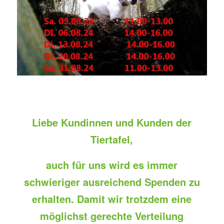
Liebe Kundinnen und Kunden der
Tiertafel,
auch für uns wird es immer
schwieriger ausreichend Spenden zu
erhalten. Damit wir trotzdem eine
möglichst gerechte Verteilung