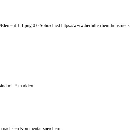
3/Element-1-1.png
0
0
Sohrschied
https://www.tierhilfe-rhein-hunsrue
sind mit
*
markiert
n nächsten Kommentar speichern.