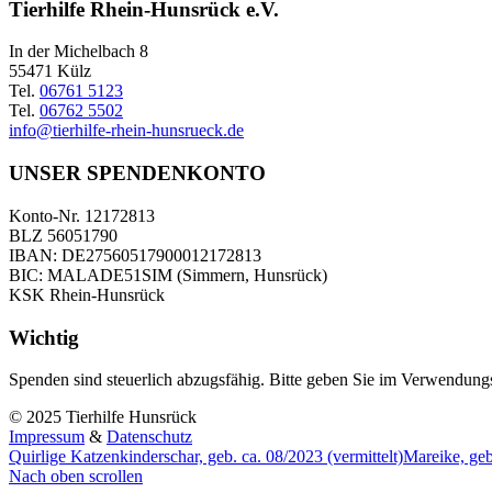
Tierhilfe Rhein-Hunsrück e.V.
In der Michelbach 8
55471 Külz
Tel.
06761 5123
Tel.
06762 5502
info@tierhilfe-rhein-hunsrueck.de
UNSER SPENDENKONTO
Konto-Nr. 12172813
BLZ 56051790
IBAN: DE27560517900012172813
BIC: MALADE51SIM (Simmern, Hunsrück)
KSK Rhein-Hunsrück
Wichtig
Spenden sind steuerlich abzugsfähig. Bitte geben Sie im Verwendun
© 2025 Tierhilfe Hunsrück
Impressum
&
Datenschutz
Quirlige Katzenkinderschar, geb. ca. 08/2023 (vermittelt)
Mareike, geb.
Nach oben scrollen