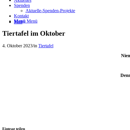
Aktuelles
Spenden
Aktuelle-Spenden-Projekte
Kontakt
Menü
Menü
Mail
Tiertafel im Oktober
4. Oktober 2023
/
in
Tiertafel
Niem
Denn
Eintrag teilen